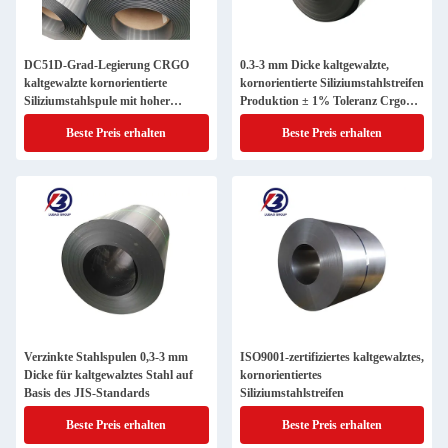
DC51D-Grad-Legierung CRGO
0.3-3 mm Dicke kaltgewalzte,
kaltgewalzte kornorientierte
kornorientierte Siliziumstahlstreifen
Siliziumstahlspule mit hoher
Produktion ± 1% Toleranz Crgo
magnetischer Flussdichte
Siliziumstahlspule 30r120
Beste Preis erhalten
Beste Preis erhalten
Verzinkte Stahlspulen 0,3-3 mm
ISO9001-zertifiziertes kaltgewalztes,
Dicke für kaltgewalztes Stahl auf
kornorientiertes
Basis des JIS-Standards
Siliziumstahlstreifen
Beste Preis erhalten
Beste Preis erhalten