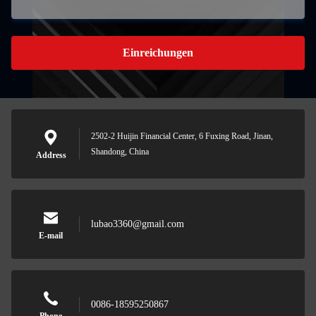
Einreichungen
2502-2 Huijin Financial Center, 6 Fuxing Road, Jinan,
Shandong, China
Address
lubao3360@gmail.com
E-mail
0086-18595250867