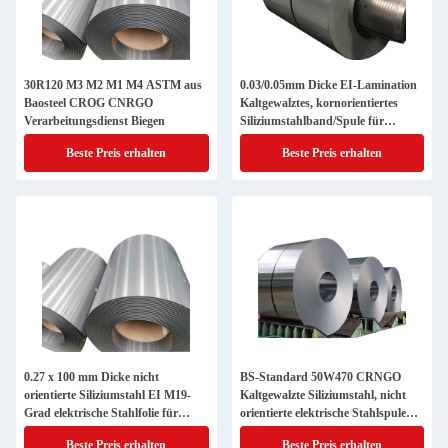
30R120 M3 M2 M1 M4 ASTM aus
0.03/0.05mm Dicke EI-Lamination
Baosteel CROG CNRGO
Kaltgewalztes, kornorientiertes
Verarbeitungsdienst Biegen
Siliziumstahlband/Spule für
Pulstransformator SGCC
Beste Preis erhalten
Beste Preis erhalten
0.27 x 100 mm Dicke nicht
BS-Standard 50W470 CRNGO
orientierte Siliziumstahl EI M19-
Kaltgewalzte Siliziumstahl, nicht
Grad elektrische Stahlfolie für
orientierte elektrische Stahlspule
industrielle Anwendungen
für die Herstellung
Beste Preis erhalten
Beste Preis erhalten