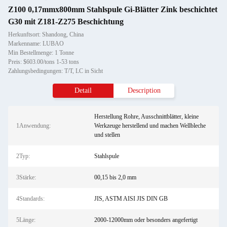
Z100 0,17mmx800mm Stahlspule Gi-Blätter Zink beschichtet
G30 mit Z181-Z275 Beschichtung
Herkunftsort: Shandong, China
Markenname: LUBAO
Min Bestellmenge: 1 Tonne
Preis: $603.00/tons 1-53 tons
Zahlungsbedingungen: T/T, LC in Sicht
Detail
Description
Herstellung Rohre, Ausschnittblätter, kleine
1Anwendung:
Werkzeuge herstellend und machen Wellbleche
und stellen
2Typ:
Stahlspule
3Stärke:
00,15 bis 2,0 mm
4Standards:
JIS, ASTM AISI JIS DIN GB
5Länge:
2000-12000mm oder besonders angefertigt