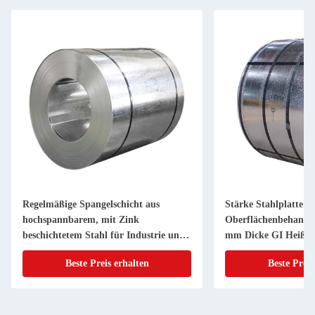
Regelmäßige Spangelschicht aus
Stärke Stahlplatte Sp
hochspannbarem, mit Zink
Oberflächenbehandlu
beschichtetem Stahl für Industrie und
mm Dicke GI Heißta
verzinkte Beschichtungen
Stahlspule für Metal
Beste Preis erhalten
Beste Preis