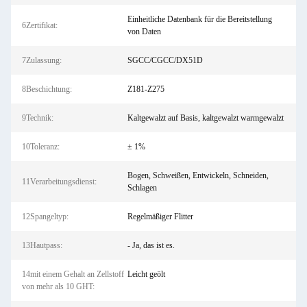
Einheitliche Datenbank für die Bereitstellung
6Zertifikat:
von Daten
7Zulassung:
SGCC/CGCC/DX51D
8Beschichtung:
Z181-Z275
9Technik:
Kaltgewalzt auf Basis, kaltgewalzt warmgewalzt
10Toleranz:
± 1%
Bogen, Schweißen, Entwickeln, Schneiden,
11Verarbeitungsdienst:
Schlagen
12Spangeltyp:
Regelmäßiger Flitter
13Hautpass:
- Ja, das ist es.
14mit einem Gehalt an Zellstoff
Leicht geölt
von mehr als 10 GHT: