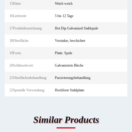
15Härte:
Weich weich
16Lieferzeit:
5 bis 12 Tage
17Produktbezeichnung:
Hot Dip Galvanized Stahlspule
18Oberfläche:
Verzinkte, beschichtet
19Form:
Platte. Spule
20Schlüsselwort:
Galvanisierte Bleche
21Oberflächenbehandlung:
Passivierungsbehandlung
22Spezielle Verwendung:
Hochfeste Stahlplatte
Similar Products