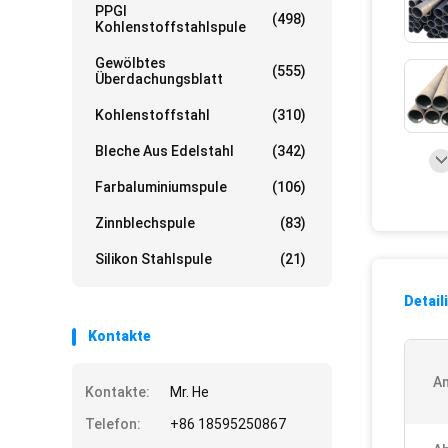
PPGI
(498)
Kohlenstoffstahlspule
Gewölbtes
(555)
Überdachungsblatt
Kohlenstoffstahl
(310)
Bleche Aus Edelstahl
(342)
Farbaluminiumspule
(106)
Zinnblechspule
(83)
Silikon Stahlspule
(21)
Detail
Kontakte
A
Kontakte:
Mr. He
Telefon:
+86 18595250867