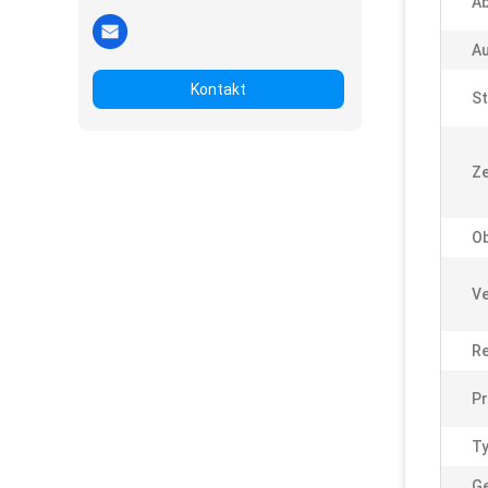
Ab
A
Kontakt
St
Ze
Ob
Ve
Re
Pr
Ty
G