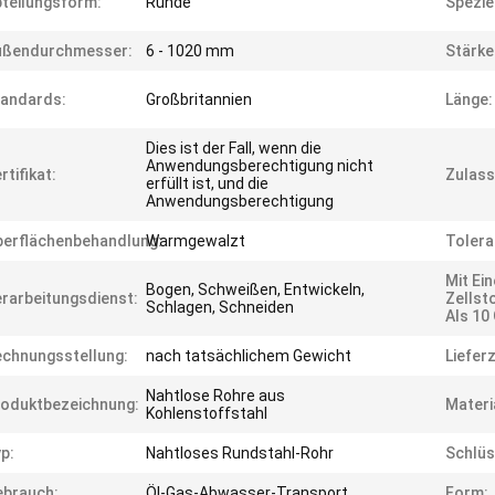
teilungsform:
Runde
Spezie
ußendurchmesser:
6 - 1020 mm
Stärke
andards:
Großbritannien
Länge:
Dies ist der Fall, wenn die
Anwendungsberechtigung nicht
rtifikat:
Zulass
erfüllt ist, und die
Anwendungsberechtigung
erflächenbehandlung:
Warmgewalzt
Tolera
Mit Ei
Bogen, Schweißen, Entwickeln,
rarbeitungsdienst:
Zellst
Schlagen, Schneiden
Als 10
chnungsstellung:
nach tatsächlichem Gewicht
Lieferz
Nahtlose Rohre aus
oduktbezeichnung:
Materi
Kohlenstoffstahl
p:
Nahtloses Rundstahl-Rohr
Schlüs
ebrauch:
Öl-Gas-Abwasser-Transport
Form: