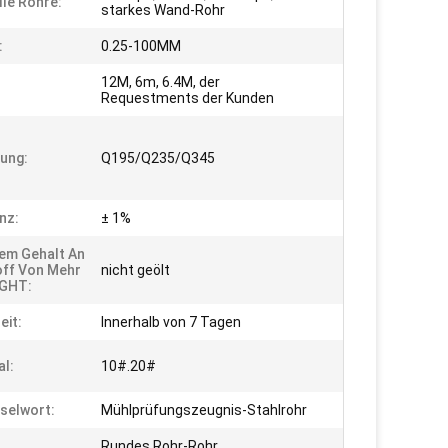
lle Rohre:
starkes Wand-Rohr
:
0.25-100MM
12M, 6m, 6.4M, der
Requestments der Kunden
ung:
Q195/Q235/Q345
nz:
± 1%
nem Gehalt An
off Von Mehr
nicht geölt
 GHT:
eit:
Innerhalb von 7 Tagen
al:
10#.20#
selwort:
Mühlprüfungszeugnis-Stahlrohr
Rundes Rohr-Rohr