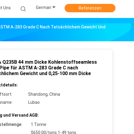
German
it Uns
Referenzen
ASTM A-283 Grade C Nach Tatsächlichem Gewicht Und
 Q235B 44 mm Dicke Kohlenstoffseamless
 Pipe für ASTM A-283 Grade C nach
chlichem Gewicht und 0,25-100 mm Dicke
tdetails:
ftsort:
Shandong, China
nname:
Lubao
g und Versand AGB:
stellmenge:
1 Tonne
$650.00/tons 1-49 tons