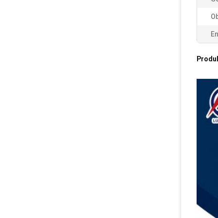
Ob
En
Produ