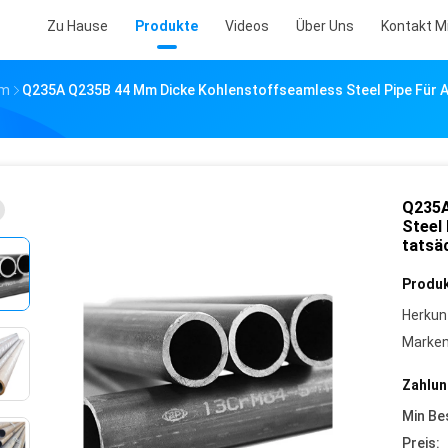
Zu Hause
Produkte
Videos
Über Uns
Kontakt M
Mm
Q235A Q235B 44 Mm Dicke Kohlenstoffseamless Steel Pipe Für 
Q235A
Steel
tatsä
Produk
Herkun
Marke
Zahlun
Min Be
Preis: