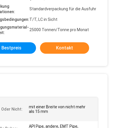
ckung
Standardverpackung für die Ausfuhr
ationen:
gsbedingungen:
T/T, LC in Sicht
gungsmaterial-
25000 Tonnen/Tonne pro Monat
it:
Bestpreis
Kontakt
mit einer Breite von nicht mehr
t Oder Nicht:
als 15 mm
API Pipe, andere, EMT Pipe,