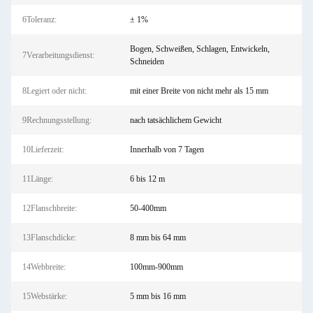
6Toleranz:
± 1%
Bogen, Schweißen, Schlagen, Entwickeln,
7Verarbeitungsdienst:
Schneiden
8Legiert oder nicht:
mit einer Breite von nicht mehr als 15 mm
9Rechnungsstellung:
nach tatsächlichem Gewicht
10Lieferzeit:
Innerhalb von 7 Tagen
11Länge:
6 bis 12 m
12Flanschbreite:
50-400mm
13Flanschdicke:
8 mm bis 64 mm
14Webbreite:
100mm-900mm
15Webstärke:
5 mm bis 16 mm