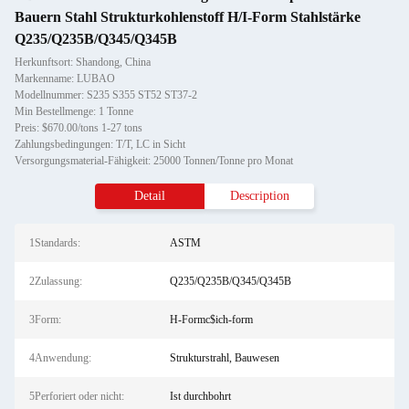
Bauern Stahl Strukturkohlenstoff H/I-Form Stahlstärke
Q235/Q235B/Q345/Q345B
Herkunftsort: Shandong, China
Markenname: LUBAO
Modellnummer: S235 S355 ST52 ST37-2
Min Bestellmenge: 1 Tonne
Preis: $670.00/tons 1-27 tons
Zahlungsbedingungen: T/T, LC in Sicht
Versorgungsmaterial-Fähigkeit: 25000 Tonnen/Tonne pro Monat
Detail
Description
1Standards:
ASTM
2Zulassung:
Q235/Q235B/Q345/Q345B
3Form:
H-Formc$ich-form
4Anwendung:
Strukturstrahl, Bauwesen
5Perforiert oder nicht:
Ist durchbohrt