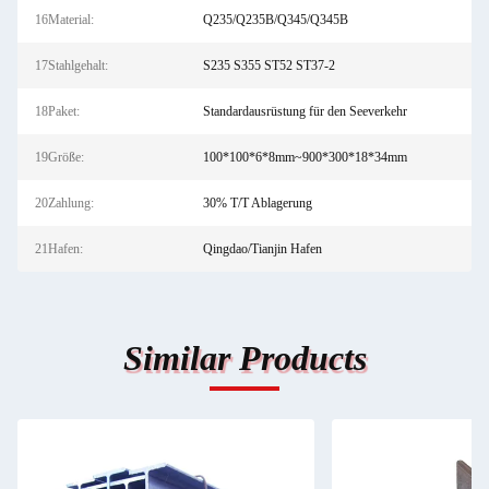
16Material:
Q235/Q235B/Q345/Q345B
17Stahlgehalt:
S235 S355 ST52 ST37-2
18Paket:
Standardausrüstung für den Seeverkehr
19Größe:
100*100*6*8mm~900*300*18*34mm
20Zahlung:
30% T/T Ablagerung
21Hafen:
Qingdao/Tianjin Hafen
Similar Products