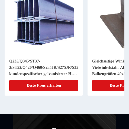
Q235/Q345/ST37-
Gleichseitige Winkel
2/ST52/Q420/Q460/S235JR/S275JR/S355JR
Vielwinkelstahl-Absc
kundenspezifischer galvanisierter H-
Balkengrößen 40x
Strahlstahl mit
A36 Q235 GB 20x4
Beste Preis erhalten
Beste Preis
Stanzverarbeitungsdienst