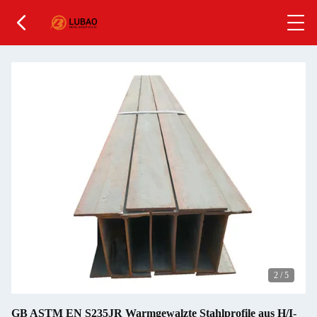
2
/
5
GB ASTM EN S235JR Warmgewalzte Stahlprofile aus H/I-