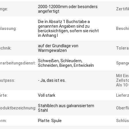
2000-12000mm oder besonders
nge:
Zertifi
angefertigt
Die in Absatz 1 Buchstabe a
genannten Angaben sind zu
lassung:
Beschi
berücksichtigen, sofern sie nicht
in Anhang I
auf der Grundlage von
chnik:
Tolera
Warmgewalzen
Schweißen, Schleudern,
rarbeitungsdienst:
Spange
Schneiden, Biegen, Entwickeln
Mit Ei
autpass:
- Ja, das ist es.
Zellst
Als 10
rte:
Voll stark
Lieferz
Stahlblech aus galvanisiertem
oduktbezeichnung:
Oberfl
Stahl
orm:
Platte. Spule
Schlüs