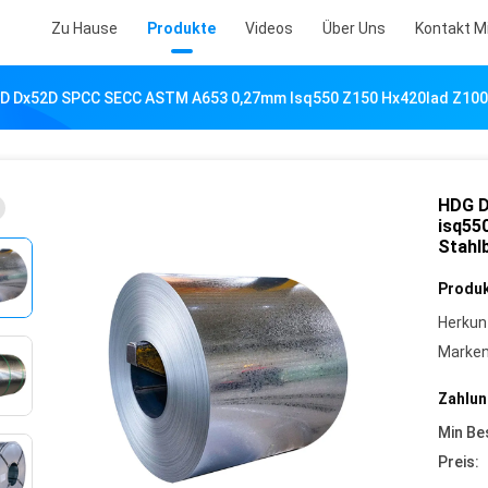
Zu Hause
Produkte
Videos
Über Uns
Kontakt M
 Dx52D SPCC SECC ASTM A653 0,27mm Isq550 Z150 Hx420lad Z100 GI 
HDG 
isq550
Stahl
Produk
Herkun
Marke
Zahlun
Min Be
Preis: