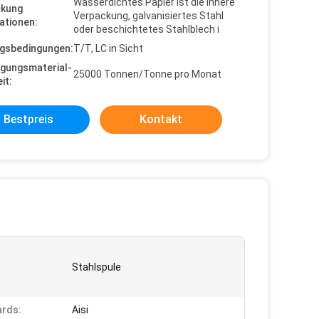
Wasserdichtes Papier ist die innere
ckung
Verpackung, galvanisiertes Stahl
ationen:
oder beschichtetes Stahlblech i
gsbedingungen:
T/T, LC in Sicht
gungsmaterial-
25000 Tonnen/Tonne pro Monat
it:
Bestpreis
Kontakt
Stahlspule
rds:
Aisi