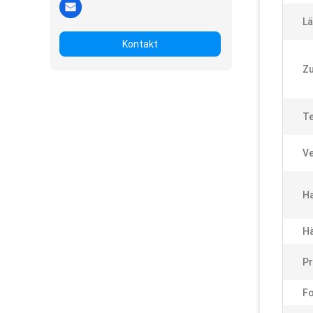
Lä
Kontakt
Zu
Te
Ve
H
Hä
Pr
F