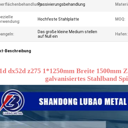
erflächenbehandlung:
Passivierungsbehandlung
Materi
ezielle
Hochfeste Stahlplatte
MOQ:
erwendung:
Das große kleine Medium stellen
angeln:
Hafen:
auf Null ein
kt-Beschreibung
1d dx52d z275 1*1250mm Breite 1500mm Zin
galvanisiertes Stahlband Spi