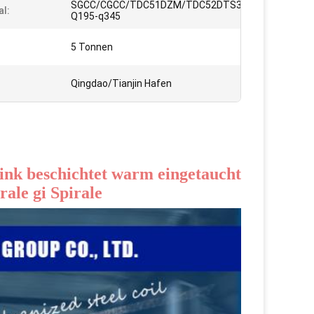
SGCC/CGCC/TDC51DZM/TDC52DTS350GD/TS550GD
al:
Q195-q345
5 Tonnen
Qingdao/Tianjin Hafen
k beschichtet warm eingetaucht 
rale gi Spirale