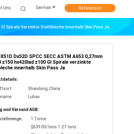
German
it Uns
Referenzen
Spirale Verzinkte Stahlbleche Innerhalb Skin Pass Ja
DX51D Dx52D SPCC SECC ASTM A653 0,27mm
 z150 hx420lad z100 GI Spirale verzinkte
bleche innerhalb Skin Pass Ja
tdetails:
ftsort:
Shandong, China
nname:
Lubao
g und Versand AGB:
stellmenge:
1 Tonne
$639.00/tons 1-27 tons