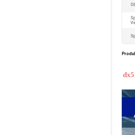
Ob
Sp
V
Sp
Produ
dx5