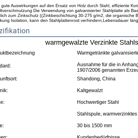
 gute Auswirkungen auf den Ersatz von Holz durch Stahl, effiziente Ko
verschmutzung.Die Verwendung von galvanisierter Stahlplatte als Basisp
lich zum Zinkschutz ((Zinkbeschichtung 30-275 g/m2, die organische Bes
ung Isolation, kann den Stahlplattenrost verhindern,Lebensdauer länger
ifikation
warmgewalzte Verzinkte Stahls
uktbezeichnung
Warmgetränkte galvanisierte
Ausnahme für die in Anhang
dard:
1907/2006 genannten Erzeu
unftsort:
Shandong, China
nik:
Kaltgewalzt
e:
Hochwertiger Stahl
Stahlspule, warmverzinktes
e:
30 bis 1500 mm
en:
Kundenbedürfnisse