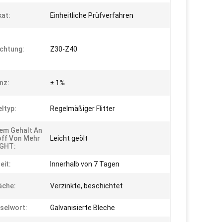
kat:
Einheitliche Prüfverfahren
chtung:
Z30-Z40
nz:
± 1%
ltyp:
Regelmäßiger Flitter
nem Gehalt An
off Von Mehr
Leicht geölt
 GHT:
eit:
Innerhalb von 7 Tagen
äche:
Verzinkte, beschichtet
selwort:
Galvanisierte Bleche