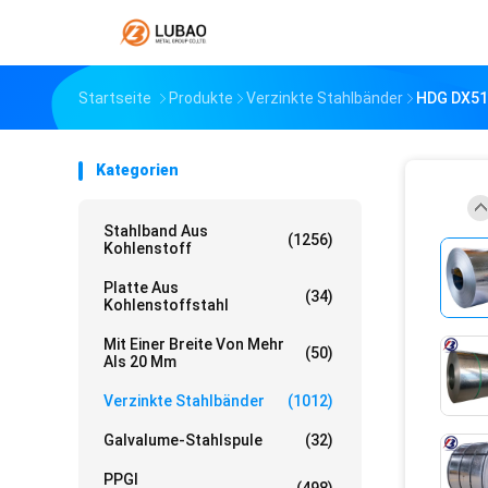
Startseite
Produkte
Verzinkte Stahlbänder
HDG DX51D
Kategorien
Stahlband Aus
(1256)
Kohlenstoff
Platte Aus
(34)
Kohlenstoffstahl
Mit Einer Breite Von Mehr
(50)
Als 20 Mm
Verzinkte Stahlbänder
(1012)
Galvalume-Stahlspule
(32)
PPGI