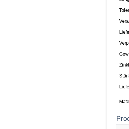
Tole
Vera
Liefe
Verp
Gewi
Zink
Stär
Liefe
Mater
Pro