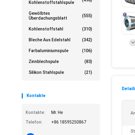
(498)
Kohlenstoffstahlspule
Gewölbtes
(555)
Überdachungsblatt
Kohlenstoffstahl
(310)
Bleche Aus Edelstahl
(342)
Farbaluminiumspule
(106)
Zinnblechspule
(83)
Silikon Stahlspule
(21)
Detail
Kontakte
Kontakte:
Mr. He
A
Telefon:
+86 18595250867
St