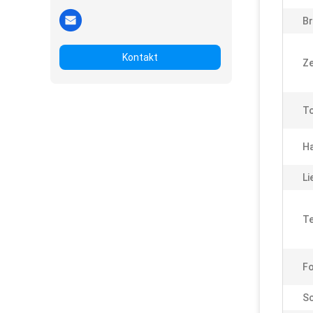
Br
Kontakt
Ze
To
H
Li
Te
F
Sc