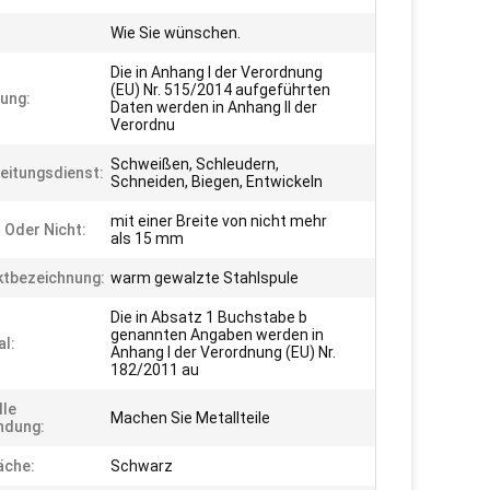
Wie Sie wünschen.
Die in Anhang I der Verordnung
(EU) Nr. 515/2014 aufgeführten
ung:
Daten werden in Anhang II der
Verordnu
Schweißen, Schleudern,
eitungsdienst:
Schneiden, Biegen, Entwickeln
mit einer Breite von nicht mehr
t Oder Nicht:
als 15 mm
tbezeichnung:
warm gewalzte Stahlspule
Die in Absatz 1 Buchstabe b
genannten Angaben werden in
al:
Anhang I der Verordnung (EU) Nr.
182/2011 au
lle
Machen Sie Metallteile
ndung:
äche:
Schwarz