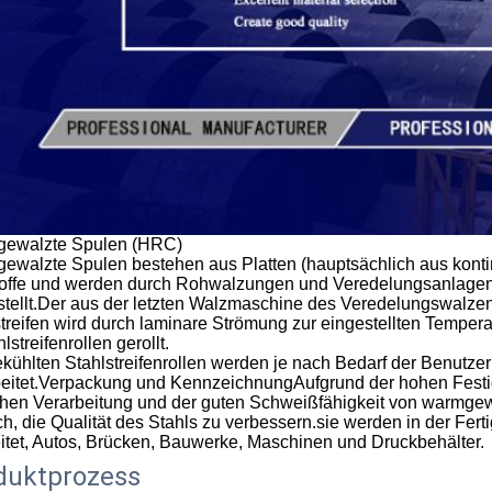
ewalzte Spulen (HRC)
ewalzte Spulen bestehen aus Platten (hauptsächlich aus kontin
offe und werden durch Rohwalzungen und Veredelungsanlagen 
stellt.Der aus der letzten Walzmaschine des Veredelungswalz
treifen wird durch laminare Strömung zur eingestellten Temperat
hlstreifenrollen gerollt.
kühlten Stahlstreifenrollen werden je nach Bedarf der Benutzer
beitet.Verpackung und KennzeichnungAufgrund der hohen Festigk
chen Verarbeitung und der guten Schweißfähigkeit von warmgewa
h, die Qualität des Stahls zu verbessern.sie werden in der Fert
eitet, Autos, Brücken, Bauwerke, Maschinen und Druckbehälter.
duktprozess