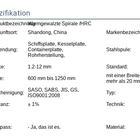
ifikation
uktbezeichnung
Warmgewalzte Spirale /HRC
unftsort:
Shandong, China
Markenbezeich
Schiffsplatte, Kesselplatte,
endung:
Containerplatte,
Stahlspule:
Rohrherstellung,
ke:
1.2-12 mm
Standard:
mit einer Breit
e:
600 mm bis 1250 mm
mehr als 20 m
SASO, SABS, JIS, GS,
heinigung:
Typ:
ISO9001:2008
ranz:
± 1%
Technik:
pass:
- Ja, das ist es.
Material: