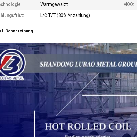
chnologie:
Warmgewalzt
MOQ:
hlungsfrist:
L/C T/T (30% Anzahlung)
kt-Beschreibung