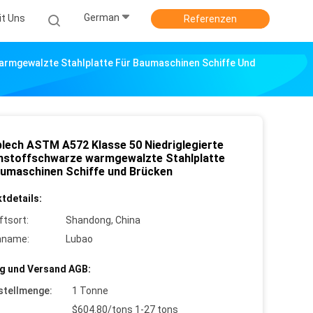
German
it Uns
Referenzen
armgewalzte Stahlplatte Für Baumaschinen Schiffe Und
blech ASTM A572 Klasse 50 Niedriglegierte
nstoffschwarze warmgewalzte Stahlplatte
aumaschinen Schiffe und Brücken
tdetails:
ftsort:
Shandong, China
nname:
Lubao
g und Versand AGB:
stellmenge:
1 Tonne
$604.80/tons 1-27 tons