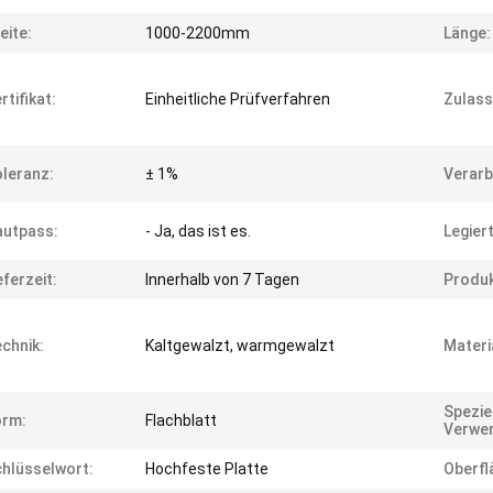
eite:
1000-2200mm
Länge:
rtifikat:
Einheitliche Prüfverfahren
Zulass
leranz:
± 1%
Verarb
autpass:
- Ja, das ist es.
Legier
eferzeit:
Innerhalb von 7 Tagen
Produk
chnik:
Kaltgewalzt, warmgewalzt
Materi
Spezie
orm:
Flachblatt
Verwe
hlüsselwort:
Hochfeste Platte
Oberfl