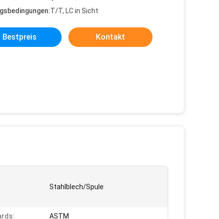
gsbedingungen:
T/T, LC in Sicht
Bestpreis
Kontakt
Stahlblech/Spule
rds:
ASTM