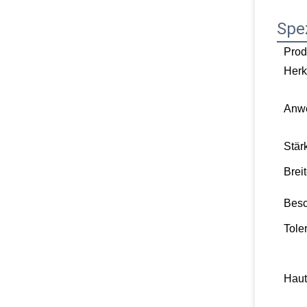
Spez
Prod
Herk
Anw
Stär
Breit
Besc
Tole
Haut