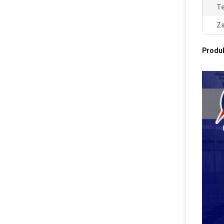
Te
Za
Produ