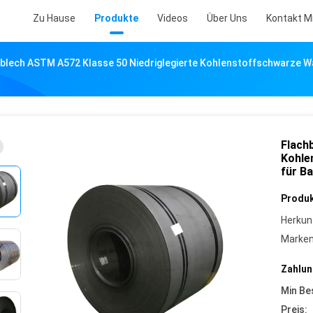
Zu Hause
Produkte
Videos
Über Uns
Kontakt M
blech ASTM A572 Klasse 50 Niedriglegierte Kohlenstoffschwarze W
Flach
Kohle
für B
Produk
Herkun
Marke
Zahlun
Min Be
Preis: