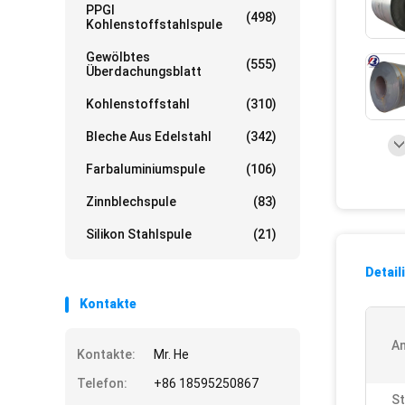
PPGI
(498)
Kohlenstoffstahlspule
Gewölbtes
(555)
Überdachungsblatt
Kohlenstoffstahl
(310)
Bleche Aus Edelstahl
(342)
Farbaluminiumspule
(106)
Zinnblechspule
(83)
Silikon Stahlspule
(21)
Detail
Kontakte
A
Kontakte:
Mr. He
Telefon:
+86 18595250867
St