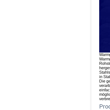
Warmg
Warmg
Rohst
herge
Stahls
in Sta
Die ge
verar
einfa
möglic
verbr
Pro