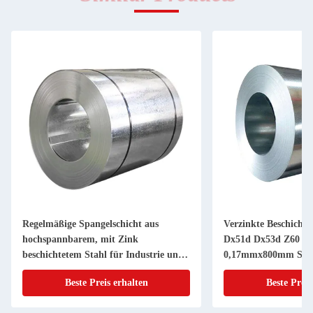
Regelmäßige Spangelschicht aus
Verzinkte Beschichte
hochspannbarem, mit Zink
Dx51d Dx53d Z60 Z9
beschichtetem Stahl für Industrie und
0,17mmx800mm Stahl
verzinkte Beschichtungen
Zink beschichtet G3
Beste Preis erhalten
Beste Preis
Beschichtung