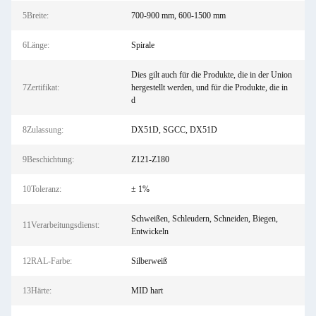
5Breite:
700-900 mm, 600-1500 mm
6Länge:
Spirale
Dies gilt auch für die Produkte, die in der Union
7Zertifikat:
hergestellt werden, und für die Produkte, die in
d
8Zulassung:
DX51D, SGCC, DX51D
9Beschichtung:
Z121-Z180
10Toleranz:
± 1%
Schweißen, Schleudern, Schneiden, Biegen,
11Verarbeitungsdienst:
Entwickeln
12RAL-Farbe:
Silberweiß
13Härte:
MID hart