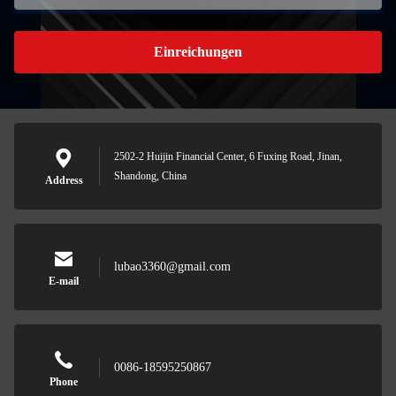
Einreichungen
2502-2 Huijin Financial Center, 6 Fuxing Road, Jinan,
Shandong, China
Address
lubao3360@gmail.com
E-mail
0086-18595250867
Phone