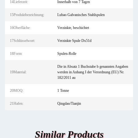
14Lieferzeit:
Innerhalb von 7 Tagen
15Produktbezeichnung:
Lubao Galvanisches Stahlspulen
16Oberfläche:
Verzinkte, beschichtet
17Schlüsselwort:
Verzinkte Spule Dx51d
18Form:
Spulen-Rolle
Die in Absatz 1 Buchstabe b genannten Angaben
19Material:
werden in Anhang I der Verordnung (EU) Nr.
182/2011 au
20MOQ:
1 Tonne
21Hafen:
Qingdao/Tianjin
Similar Products