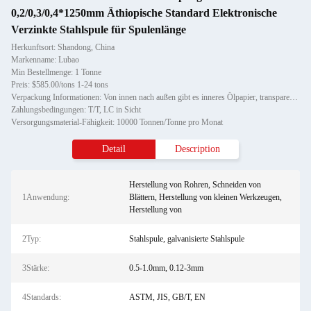
0,2/0,3/0,4*1250mm Äthiopische Standard Elektronische
Verzinkte Stahlspule für Spulenlänge
Herkunftsort: Shandong, China
Markenname: Lubao
Min Bestellmenge: 1 Tonne
Preis: $585.00/tons 1-24 tons
Verpackung Informationen: Von innen nach außen gibt es inneres Ölpapier, transparenten Kunststoff, äußeres Ölpapier, Eisenblec
Zahlungsbedingungen: T/T, LC in Sicht
Versorgungsmaterial-Fähigkeit: 10000 Tonnen/Tonne pro Monat
Detail
Description
Herstellung von Rohren, Schneiden von
1Anwendung:
Blättern, Herstellung von kleinen Werkzeugen,
Herstellung von
2Typ:
Stahlspule, galvanisierte Stahlspule
3Stärke:
0.5-1.0mm, 0.12-3mm
4Standards:
ASTM, JIS, GB/T, EN