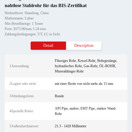
nahtlose Stahlrohr für das BIS-Zertifikat
Herkunftsort: Shandong, China
Markenname: Lubao
Min Bestellmenge: 1 Tonne
Preis: $575.00/tons 1-24 tons
Zahlungsbedingungen: T/T, LC in Sicht
Detail
Description
Flüssiges Rohr, Kessel-Rohr, Bohrgestänge,
1Anwendung:
hydraulisches Rohr, Gas-Rohr, ÖL-ROHR,
Mineraldünger-Rohr
2Legiert oder nicht:
mit einer Breite von nicht mehr als 15 mm
3Abteilungsform:
Runde
API Pipe, andere, EMT Pipe, starkes Wand-
4Spezielle Rohre:
Rohr
5Außendurchmesser:
21.3 - 1420 Millimeter