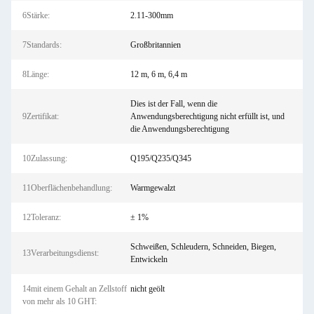
6Stärke:
2.11-300mm
7Standards:
Großbritannien
8Länge:
12 m, 6 m, 6,4 m
Dies ist der Fall, wenn die
9Zertifikat:
Anwendungsberechtigung nicht erfüllt ist, und
die Anwendungsberechtigung
10Zulassung:
Q195/Q235/Q345
11Oberflächenbehandlung:
Warmgewalzt
12Toleranz:
± 1%
Schweißen, Schleudern, Schneiden, Biegen,
13Verarbeitungsdienst:
Entwickeln
14mit einem Gehalt an Zellstoff
nicht geölt
von mehr als 10 GHT: