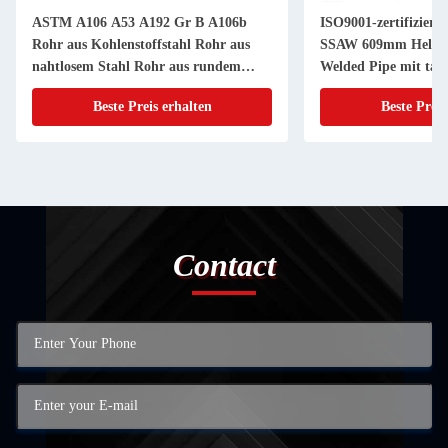
ASTM A106 A53 A192 Gr B A106b
ISO9001-zertifizierte
Rohr aus Kohlenstoffstahl Rohr aus
SSAW 609mm Helical
nahtlosem Stahl Rohr aus rundem
Welded Pipe mit tats
Stahl Rohr zur Rechnungsstellung
Gewichtsrechnung
Beste Preis erhalten
Beste Preis
Contact