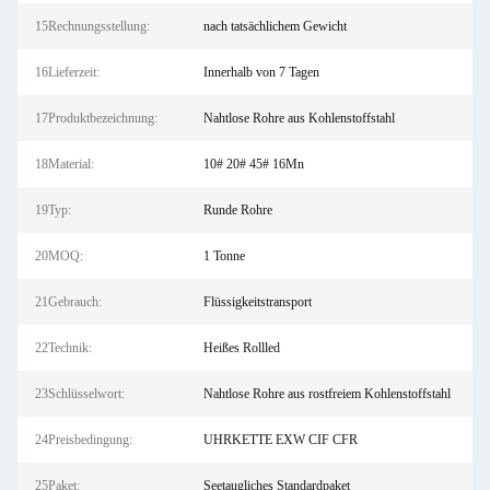
15Rechnungsstellung:
nach tatsächlichem Gewicht
16Lieferzeit:
Innerhalb von 7 Tagen
17Produktbezeichnung:
Nahtlose Rohre aus Kohlenstoffstahl
18Material:
10# 20# 45# 16Mn
19Typ:
Runde Rohre
20MOQ:
1 Tonne
21Gebrauch:
Flüssigkeitstransport
22Technik:
Heißes Rollled
23Schlüsselwort:
Nahtlose Rohre aus rostfreiem Kohlenstoffstahl
24Preisbedingung:
UHRKETTE EXW CIF CFR
25Paket:
Seetaugliches Standardpaket