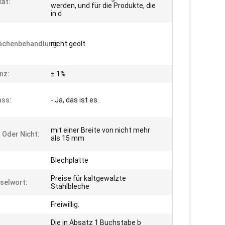
kat:
werden, und für die Produkte, die
in d
ächenbehandlung:
nicht geölt
nz:
± 1%
ass:
- Ja, das ist es.
mit einer Breite von nicht mehr
t Oder Nicht:
als 15 mm
Blechplatte
Preise für kaltgewalzte
selwort:
Stahlbleche
Freiwillig.
Die in Absatz 1 Buchstabe b