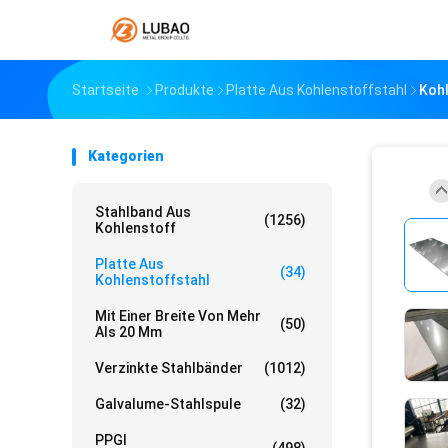
Startseite
Produkte
Platte Aus Kohlenstoffstahl
Kohl
Kategorien
Stahlband Aus
(1256)
Kohlenstoff
Platte Aus
(34)
Kohlenstoffstahl
Mit Einer Breite Von Mehr
(50)
Als 20 Mm
Verzinkte Stahlbänder
(1012)
Galvalume-Stahlspule
(32)
PPGI