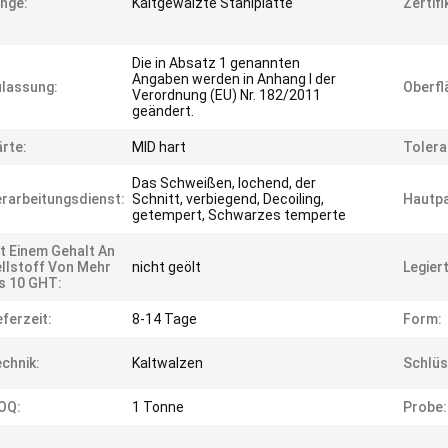
nge:
Kaltgewalzte Stahlplatte
Zertifi
Die in Absatz 1 genannten
Angaben werden in Anhang I der
lassung:
Oberfl
Verordnung (EU) Nr. 182/2011
geändert.
rte:
MID hart
Tolera
Das Schweißen, lochend, der
rarbeitungsdienst:
Schnitt, verbiegend, Decoiling,
Hautp
getempert, Schwarzes temperte
t Einem Gehalt An
llstoff Von Mehr
nicht geölt
Legier
s 10 GHT:
eferzeit:
8-14 Tage
Form:
chnik:
Kaltwalzen
Schlüs
OQ:
1 Tonne
Probe: