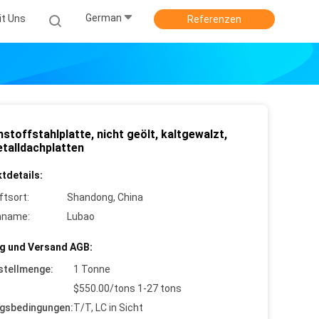
German
it Uns
Referenzen
stoffstahlplatte, nicht geölt, kaltgewalzt,
etalldachplatten
tdetails:
ftsort:
Shandong, China
nname:
Lubao
g und Versand AGB:
stellmenge:
1 Tonne
$550.00/tons 1-27 tons
gsbedingungen:
T/T, LC in Sicht