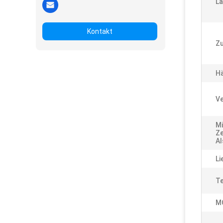
Lä
Kontakt
Zu
Hä
Ve
Mi
Ze
Al
Li
Te
M