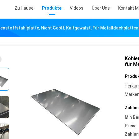
Zu Hause
Produkte
Videos
Über Uns
Kontakt M
enstoffstahlplatte, Nicht Geölt, Kaltgewalzt, Für Metalldachplatten
Kohlen
für M
Produk
Herkun
Marke
Zahlun
Min Be
Preis:
Zahlun