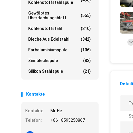
(498)
Kohlenstoffstahlspule
Gewölbtes
(555)
Überdachungsblatt
Kohlenstoffstahl
(310)
Bleche Aus Edelstahl
(342)
Farbaluminiumspule
(106)
Zinnblechspule
(83)
Silikon Stahlspule
(21)
Detail
Kontakte
Ty
Kontakte:
Mr. He
St
Telefon:
+86 18595250867